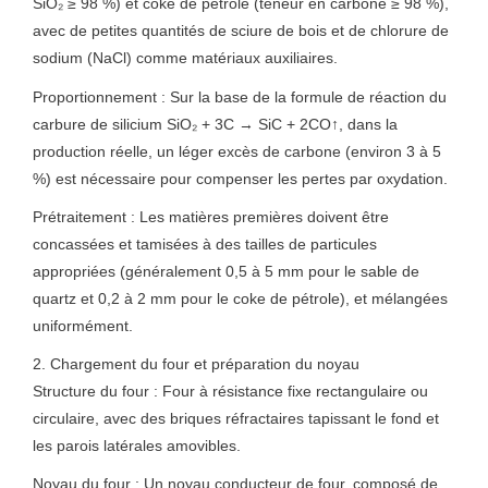
SiO₂ ≥ 98 %) et coke de pétrole (teneur en carbone ≥ 98 %),
avec de petites quantités de sciure de bois et de chlorure de
sodium (NaCl) comme matériaux auxiliaires.
Proportionnement : Sur la base de la formule de réaction du
carbure de silicium SiO₂ + 3C → SiC + 2CO↑, dans la
production réelle, un léger excès de carbone (environ 3 à 5
%) est nécessaire pour compenser les pertes par oxydation.
Prétraitement : Les matières premières doivent être
concassées et tamisées à des tailles de particules
appropriées (généralement 0,5 à 5 mm pour le sable de
quartz et 0,2 à 2 mm pour le coke de pétrole), et mélangées
uniformément.
2. Chargement du four et préparation du noyau
Structure du four : Four à résistance fixe rectangulaire ou
circulaire, avec des briques réfractaires tapissant le fond et
les parois latérales amovibles.
Noyau du four : Un noyau conducteur de four, composé de